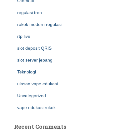
Otomotif
regulasi tren
rokok modern regulasi
rtp live
slot deposit QRIS
slot server jepang
Teknologi
ulasan vape edukasi
Uncategorized
vape edukasi rokok
Recent Comments