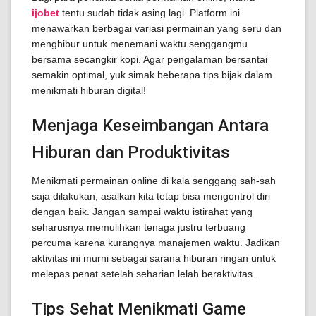
ijobet
tentu sudah tidak asing lagi. Platform ini
menawarkan berbagai variasi permainan yang seru dan
menghibur untuk menemani waktu senggangmu
bersama secangkir kopi. Agar pengalaman bersantai
semakin optimal, yuk simak beberapa tips bijak dalam
menikmati hiburan digital!
Menjaga Keseimbangan Antara
Hiburan dan Produktivitas
Menikmati permainan online di kala senggang sah-sah
saja dilakukan, asalkan kita tetap bisa mengontrol diri
dengan baik. Jangan sampai waktu istirahat yang
seharusnya memulihkan tenaga justru terbuang
percuma karena kurangnya manajemen waktu. Jadikan
aktivitas ini murni sebagai sarana hiburan ringan untuk
melepas penat setelah seharian lelah beraktivitas.
Tips Sehat Menikmati Game