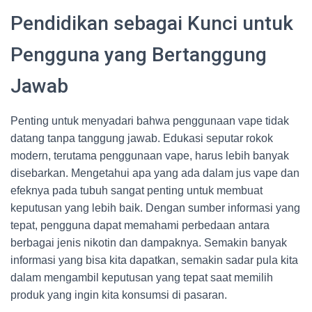
Pendidikan sebagai Kunci untuk
Pengguna yang Bertanggung
Jawab
Penting untuk menyadari bahwa penggunaan vape tidak
datang tanpa tanggung jawab. Edukasi seputar rokok
modern, terutama penggunaan vape, harus lebih banyak
disebarkan. Mengetahui apa yang ada dalam jus vape dan
efeknya pada tubuh sangat penting untuk membuat
keputusan yang lebih baik. Dengan sumber informasi yang
tepat, pengguna dapat memahami perbedaan antara
berbagai jenis nikotin dan dampaknya. Semakin banyak
informasi yang bisa kita dapatkan, semakin sadar pula kita
dalam mengambil keputusan yang tepat saat memilih
produk yang ingin kita konsumsi di pasaran.