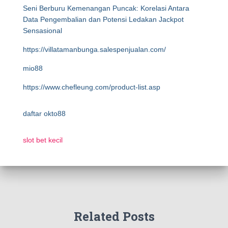
Seni Berburu Kemenangan Puncak: Korelasi Antara
Data Pengembalian dan Potensi Ledakan Jackpot
Sensasional
https://villatamanbunga.salespenjualan.com/
mio88
https://www.chefleung.com/product-list.asp
daftar okto88
slot bet kecil
Related Posts