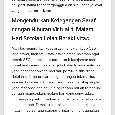
navigasi utama tanpa terganggu oleh silau cahaya layar
yang melelahkan pikiran.
Mengendurkan Ketegangan Saraf
dengan Hiburan Virtual di Malam
Hari Setelah Lelah Beraktivitas
Aktivitas memikirkan keselarasan struktur kode CSS
logo brand, mengatur tata letak elemen halaman agar
ramah SEO, serta konsisten melatih ketajaman seni
visual tentu menguras energi fisik dan fokus kreativitas
yang besar sepanjang hari dari pemilik bisnis digital.
Setelah seluruh urusan pengembangan teknis situs
selesai diatur dengan rapi menciptakan lanskap digital
yang responsif dan seluruh pekerjaan harian terpenuhi
dengan memuaskan, malam hari yang sunyi adalah
momen yang paling berharga untuk beristirahat secara
total di rumah. Di waktu santai sebelum memejamkan
mata ini, bersenang-senang di internet menggunakan