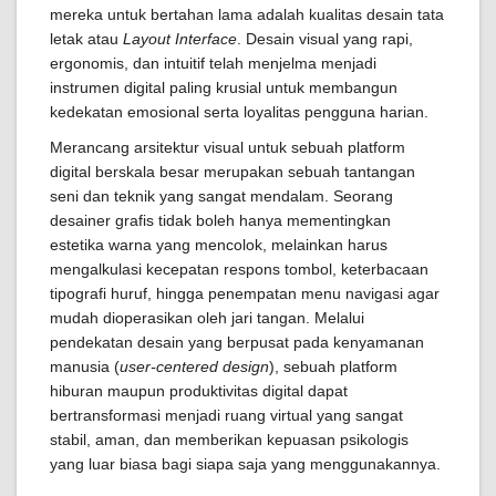
mereka untuk bertahan lama adalah kualitas desain tata
letak atau
Layout Interface
. Desain visual yang rapi,
ergonomis, dan intuitif telah menjelma menjadi
instrumen digital paling krusial untuk membangun
kedekatan emosional serta loyalitas pengguna harian.
Merancang arsitektur visual untuk sebuah platform
digital berskala besar merupakan sebuah tantangan
seni dan teknik yang sangat mendalam. Seorang
desainer grafis tidak boleh hanya mementingkan
estetika warna yang mencolok, melainkan harus
mengalkulasi kecepatan respons tombol, keterbacaan
tipografi huruf, hingga penempatan menu navigasi agar
mudah dioperasikan oleh jari tangan. Melalui
pendekatan desain yang berpusat pada kenyamanan
manusia (
user-centered design
), sebuah platform
hiburan maupun produktivitas digital dapat
bertransformasi menjadi ruang virtual yang sangat
stabil, aman, dan memberikan kepuasan psikologis
yang luar biasa bagi siapa saja yang menggunakannya.