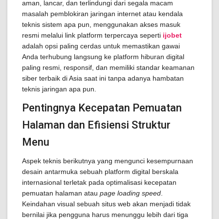
aman, lancar, dan terlindungi dari segala macam
masalah pemblokiran jaringan internet atau kendala
teknis sistem apa pun, menggunakan akses masuk
resmi melalui link platform terpercaya seperti
ijobet
adalah opsi paling cerdas untuk memastikan gawai
Anda terhubung langsung ke platform hiburan digital
paling resmi, responsif, dan memiliki standar keamanan
siber terbaik di Asia saat ini tanpa adanya hambatan
teknis jaringan apa pun.
Pentingnya Kecepatan Pemuatan
Halaman dan Efisiensi Struktur
Menu
Aspek teknis berikutnya yang mengunci kesempurnaan
desain antarmuka sebuah platform digital berskala
internasional terletak pada optimalisasi kecepatan
pemuatan halaman atau
page loading speed
.
Keindahan visual sebuah situs web akan menjadi tidak
bernilai jika pengguna harus menunggu lebih dari tiga