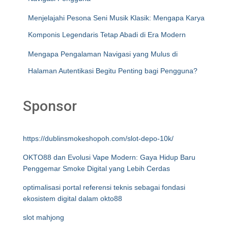
Menjelajahi Pesona Seni Musik Klasik: Mengapa Karya
Komponis Legendaris Tetap Abadi di Era Modern
Mengapa Pengalaman Navigasi yang Mulus di
Halaman Autentikasi Begitu Penting bagi Pengguna?
Sponsor
https://dublinsmokeshopoh.com/slot-depo-10k/
OKTO88 dan Evolusi Vape Modern: Gaya Hidup Baru
Penggemar Smoke Digital yang Lebih Cerdas
optimalisasi portal referensi teknis sebagai fondasi
ekosistem digital dalam okto88
slot mahjong