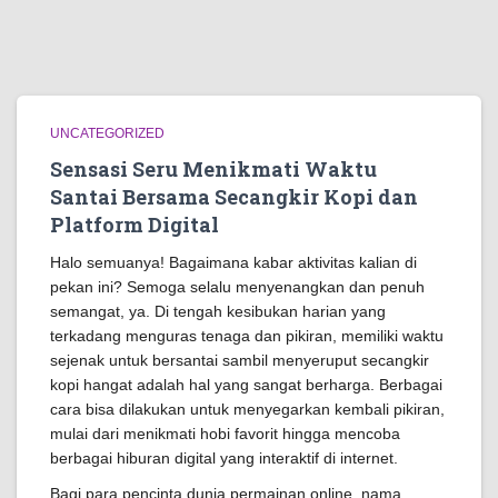
UNCATEGORIZED
Sensasi Seru Menikmati Waktu
Santai Bersama Secangkir Kopi dan
Platform Digital
Halo semuanya! Bagaimana kabar aktivitas kalian di
pekan ini? Semoga selalu menyenangkan dan penuh
semangat, ya. Di tengah kesibukan harian yang
terkadang menguras tenaga dan pikiran, memiliki waktu
sejenak untuk bersantai sambil menyeruput secangkir
kopi hangat adalah hal yang sangat berharga. Berbagai
cara bisa dilakukan untuk menyegarkan kembali pikiran,
mulai dari menikmati hobi favorit hingga mencoba
berbagai hiburan digital yang interaktif di internet.
Bagi para pencinta dunia permainan online, nama