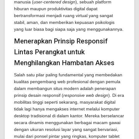
manusia (
user-centered design
), sebuah platform
hiburan maupun produktivitas digital dapat
bertransformasi menjadi ruang virtual yang sangat
stabil, aman, dan memberikan kepuasan psikologis
yang luar biasa bagi siapa saja yang menggunakannya.
Menerapkan Prinsip Responsif
Lintas Perangkat untuk
Menghilangkan Hambatan Akses
Salah satu pilar paling fundamental yang membedakan
kualitas pengembang web profesional dengan pemula
dalam membangun situs modern adalah penerapan
prinsip desain responsif (
responsive web design
). Di era
mobilitas tinggi seperti sekarang, masyarakat digital
tidak lagi hanya mengakses internet melalui komputer
desktop tradisional di dalam kantor. Mereka berselancar
secara dinamis menggunakan berbagai macam gawai
dengan ukuran resolusi layar yang sangat bervariasi,
mulai dari ponsel pintar yang ringkas, komputer tablet