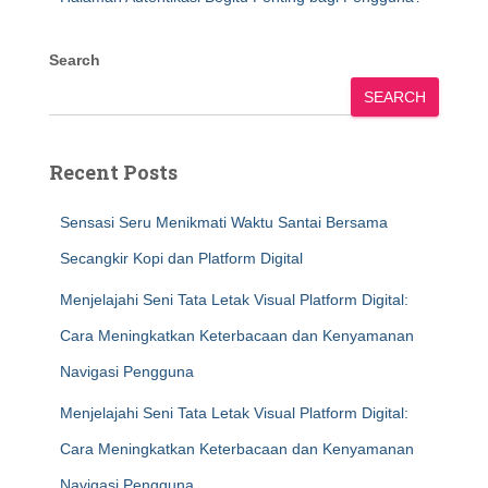
Search
SEARCH
Recent Posts
Sensasi Seru Menikmati Waktu Santai Bersama
Secangkir Kopi dan Platform Digital
Menjelajahi Seni Tata Letak Visual Platform Digital:
Cara Meningkatkan Keterbacaan dan Kenyamanan
Navigasi Pengguna
Menjelajahi Seni Tata Letak Visual Platform Digital:
Cara Meningkatkan Keterbacaan dan Kenyamanan
Navigasi Pengguna