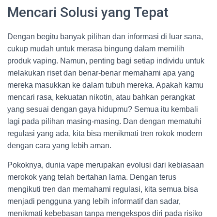
Mencari Solusi yang Tepat
Dengan begitu banyak pilihan dan informasi di luar sana,
cukup mudah untuk merasa bingung dalam memilih
produk vaping. Namun, penting bagi setiap individu untuk
melakukan riset dan benar-benar memahami apa yang
mereka masukkan ke dalam tubuh mereka. Apakah kamu
mencari rasa, kekuatan nikotin, atau bahkan perangkat
yang sesuai dengan gaya hidupmu? Semua itu kembali
lagi pada pilihan masing-masing. Dan dengan mematuhi
regulasi yang ada, kita bisa menikmati tren rokok modern
dengan cara yang lebih aman.
Pokoknya, dunia vape merupakan evolusi dari kebiasaan
merokok yang telah bertahan lama. Dengan terus
mengikuti tren dan memahami regulasi, kita semua bisa
menjadi pengguna yang lebih informatif dan sadar,
menikmati kebebasan tanpa mengekspos diri pada risiko