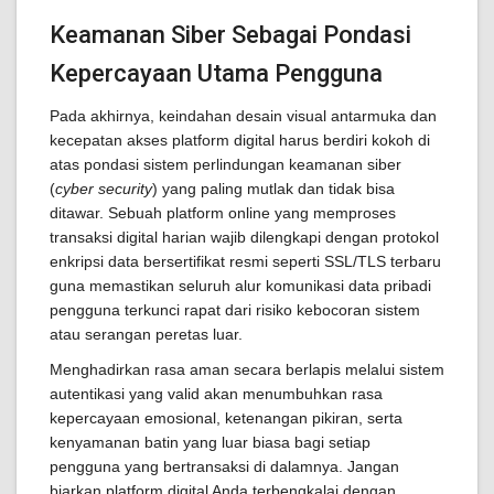
Keamanan Siber Sebagai Pondasi
Kepercayaan Utama Pengguna
Pada akhirnya, keindahan desain visual antarmuka dan
kecepatan akses platform digital harus berdiri kokoh di
atas pondasi sistem perlindungan keamanan siber
(
cyber security
) yang paling mutlak dan tidak bisa
ditawar. Sebuah platform online yang memproses
transaksi digital harian wajib dilengkapi dengan protokol
enkripsi data bersertifikat resmi seperti SSL/TLS terbaru
guna memastikan seluruh alur komunikasi data pribadi
pengguna terkunci rapat dari risiko kebocoran sistem
atau serangan peretas luar.
Menghadirkan rasa aman secara berlapis melalui sistem
autentikasi yang valid akan menumbuhkan rasa
kepercayaan emosional, ketenangan pikiran, serta
kenyamanan batin yang luar biasa bagi setiap
pengguna yang bertransaksi di dalamnya. Jangan
biarkan platform digital Anda terbengkalai dengan