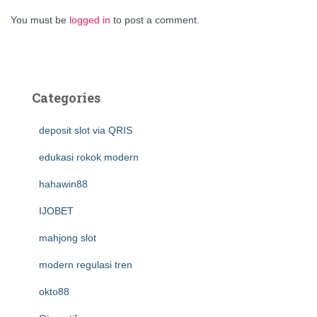
You must be
logged in
to post a comment.
Categories
deposit slot via QRIS
edukasi rokok modern
hahawin88
IJOBET
mahjong slot
modern regulasi tren
okto88