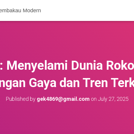
 Tembakau Modern
: Menyelami Dunia Rok
ngan Gaya dan Tren Terk
Published by
gek4869@gmail.com
on
July 27, 2025