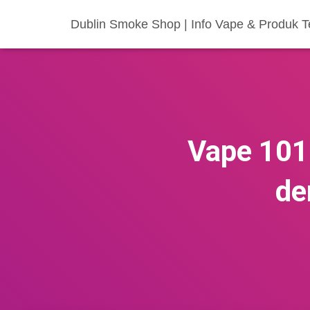
Dublin Smoke Shop | Info Vape & Produk
Vape 101
de