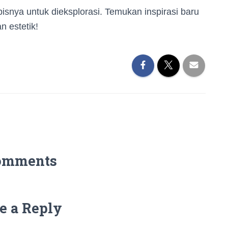
isnya untuk dieksplorasi. Temukan inspirasi baru
 estetik!
omments
e a Reply