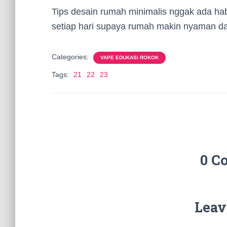
Tips desain rumah minimalis nggak ada hab
setiap hari supaya rumah makin nyaman dan
Categories:
VAPE EDUKASI ROKOK
Tags:
21
22
23
0 C
Leav