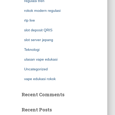
regulasi tren
rokok modern regulasi
rtp live
slot deposit QRIS
slot server jepang
Teknologi
ulasan vape edukasi
Uncategorized
vape edukasi rokok
Recent Comments
Recent Posts