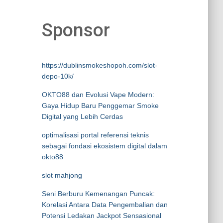
Sponsor
https://dublinsmokeshopoh.com/slot-
depo-10k/
OKTO88 dan Evolusi Vape Modern:
Gaya Hidup Baru Penggemar Smoke
Digital yang Lebih Cerdas
optimalisasi portal referensi teknis
sebagai fondasi ekosistem digital dalam
okto88
slot mahjong
Seni Berburu Kemenangan Puncak:
Korelasi Antara Data Pengembalian dan
Potensi Ledakan Jackpot Sensasional