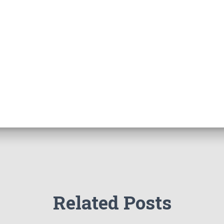
Related Posts