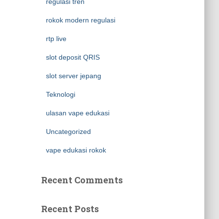
regulasi tren
rokok modern regulasi
rtp live
slot deposit QRIS
slot server jepang
Teknologi
ulasan vape edukasi
Uncategorized
vape edukasi rokok
Recent Comments
Recent Posts