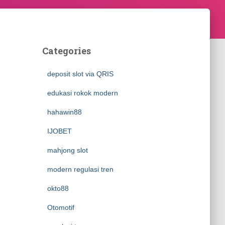
Categories
deposit slot via QRIS
edukasi rokok modern
hahawin88
IJOBET
mahjong slot
modern regulasi tren
okto88
Otomotif