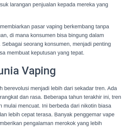
asuk larangan penjualan kepada mereka yang
ih membiarkan pasar vaping berkembang tanpa
auan, di mana konsumen bisa bingung dalam
. Sebagai seorang konsumen, menjadi penting
isa membuat keputusan yang tepat.
unia Vaping
h berevolusi menjadi lebih dari sekadar tren. Ada
angkat dan rasa. Beberapa tahun terakhir ini, tren
 mulai mencuat. Ini berbeda dari nikotin biasa
dan lebih cepat terasa. Banyak penggemar vape
 memberikan pengalaman merokok yang lebih