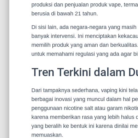
produksi dan penjualan produk vape, term
berusia di bawah 21 tahun.
Di sisi lain, ada negara-negara yang mas
banyak intervensi. Ini menciptakan kekac
memilih produk yang aman dan berkualitas
untuk memahami regulasi yang ada agar b
Tren Terkini dalam D
Dari tampaknya sederhana, vaping kini tela
berbagai inovasi yang muncul dalam hal per
penggunaan nicotine salt atau garam nikotin
karena memberikan rasa yang lebih halus 
yang beralih ke bentuk ini karena dinilai
memuaskan.