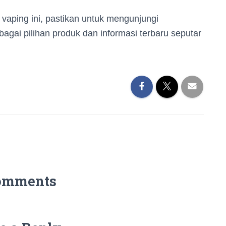
 vaping ini, pastikan untuk mengunjungi
gai pilihan produk dan informasi terbaru seputar
omments