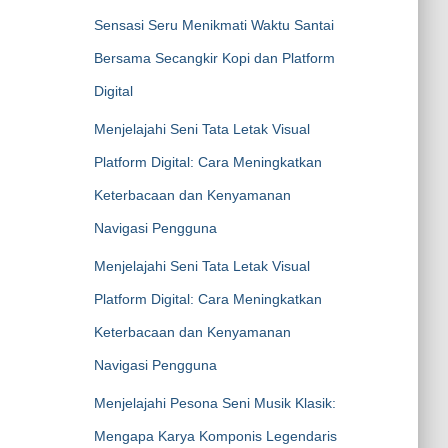
Sensasi Seru Menikmati Waktu Santai
Bersama Secangkir Kopi dan Platform
Digital
Menjelajahi Seni Tata Letak Visual
Platform Digital: Cara Meningkatkan
Keterbacaan dan Kenyamanan
Navigasi Pengguna
Menjelajahi Seni Tata Letak Visual
Platform Digital: Cara Meningkatkan
Keterbacaan dan Kenyamanan
Navigasi Pengguna
Menjelajahi Pesona Seni Musik Klasik:
Mengapa Karya Komponis Legendaris