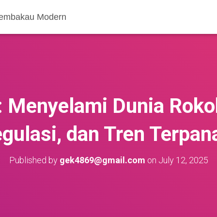
 Tembakau Modern
: Menyelami Dunia Roko
gulasi, dan Tren Terpan
Published by
gek4869@gmail.com
on
July 12, 2025