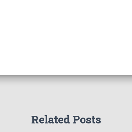
Related Posts