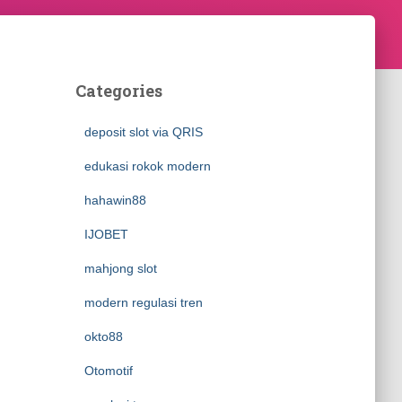
Categories
deposit slot via QRIS
edukasi rokok modern
hahawin88
IJOBET
mahjong slot
modern regulasi tren
okto88
Otomotif