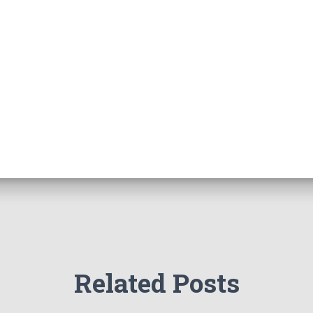
Related Posts