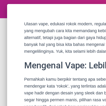
Ulasan vape, edukasi rokok modern, regula
yang mengubah cara kita memandang kebi
alternatif, tetapi juga bagian dari gaya h
banyak hal yang bisa kita bahas mengenai v
mengelilinginya. Yuk, kita selami lebih dala
Mengenal Vape: Lebi
Pernahkah kamu berpikir tentang apa sebe
mendengar kata ‘rokok’, yang terlintas ad
vape hadir dengan desain yang sleek dan
segar hingga permen manis, pilihan rasa v