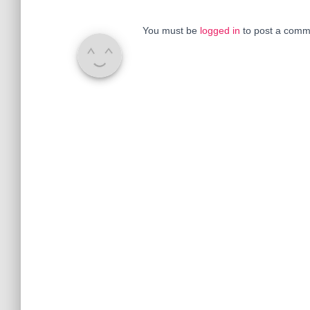
You must be
logged in
to post a comm