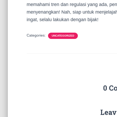
memahami tren dan regulasi yang ada, pe
menyenangkan! Nah, siap untuk menjelajah
ingat, selalu lakukan dengan bijak!
Categories:
UNCATEGORIZED
0 C
Leav