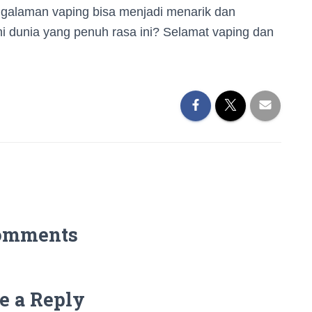
ngalaman vaping bisa menjadi menarik dan
i dunia yang penuh rasa ini? Selamat vaping dan
omments
e a Reply