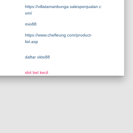
https://villatamanbunga.salespenjualan.c
om/
mio88
https://www.chefleung.com/product-
list.asp
daftar okto88
slot bet kecil