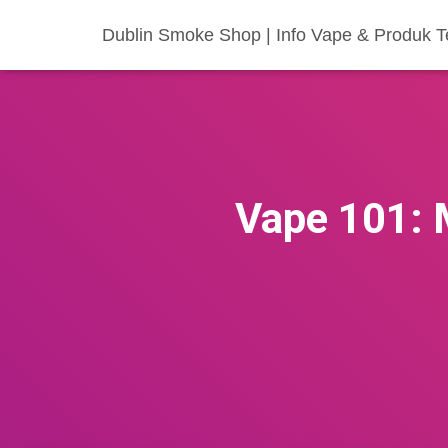
Dublin Smoke Shop | Info Vape & Produk
Vape 101: 