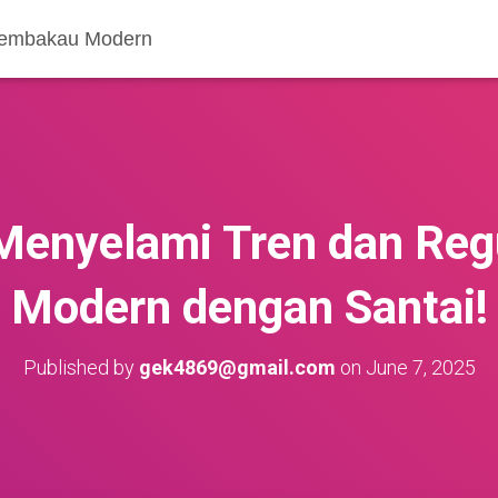
 Tembakau Modern
Menyelami Tren dan Reg
Modern dengan Santai!
Published by
gek4869@gmail.com
on
June 7, 2025