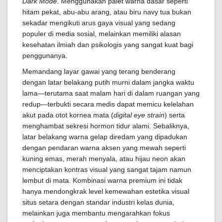
Dark Mode
. Menggunakan palet warna dasar seperti
hitam pekat, abu-abu arang, atau biru navy tua bukan
sekadar mengikuti arus gaya visual yang sedang
populer di media sosial, melainkan memiliki alasan
kesehatan ilmiah dan psikologis yang sangat kuat bagi
penggunanya.
Memandang layar gawai yang terang benderang
dengan latar belakang putih murni dalam jangka waktu
lama—terutama saat malam hari di dalam ruangan yang
redup—terbukti secara medis dapat memicu kelelahan
akut pada otot kornea mata (
digital eye strain
) serta
menghambat sekresi hormon tidur alami. Sebaliknya,
latar belakang warna gelap diredam yang dipadukan
dengan pendaran warna aksen yang mewah seperti
kuning emas, merah menyala, atau hijau neon akan
menciptakan kontras visual yang sangat tajam namun
lembut di mata. Kombinasi warna premium ini tidak
hanya mendongkrak level kemewahan estetika visual
situs setara dengan standar industri kelas dunia,
melainkan juga membantu mengarahkan fokus