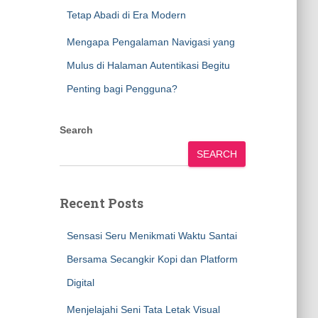
Tetap Abadi di Era Modern
Mengapa Pengalaman Navigasi yang
Mulus di Halaman Autentikasi Begitu
Penting bagi Pengguna?
Search
SEARCH
Recent Posts
Sensasi Seru Menikmati Waktu Santai
Bersama Secangkir Kopi dan Platform
Digital
Menjelajahi Seni Tata Letak Visual