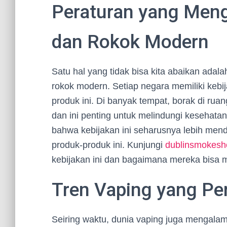
Peraturan yang Men
dan Rokok Modern
Satu hal yang tidak bisa kita abaikan ada
rokok modern. Setiap negara memiliki kebi
produk ini. Di banyak tempat, borak di ruang
dan ini penting untuk melindungi kesehat
bahwa kebijakan ini seharusnya lebih me
produk-produk ini. Kunjungi
dublinsmokes
kebijakan ini dan bagaimana mereka bisa 
Tren Vaping yang Pe
Seiring waktu, dunia vaping juga mengalami 