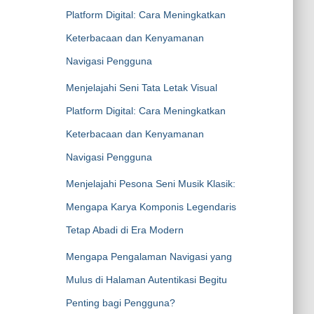
Platform Digital: Cara Meningkatkan
Keterbacaan dan Kenyamanan
Navigasi Pengguna
Menjelajahi Seni Tata Letak Visual
Platform Digital: Cara Meningkatkan
Keterbacaan dan Kenyamanan
Navigasi Pengguna
Menjelajahi Pesona Seni Musik Klasik:
Mengapa Karya Komponis Legendaris
Tetap Abadi di Era Modern
Mengapa Pengalaman Navigasi yang
Mulus di Halaman Autentikasi Begitu
Penting bagi Pengguna?