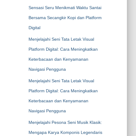
Sensasi Seru Menikmati Waktu Santai
Bersama Secangkir Kopi dan Platform
Digital
Menjelajahi Seni Tata Letak Visual
Platform Digital: Cara Meningkatkan
Keterbacaan dan Kenyamanan
Navigasi Pengguna
Menjelajahi Seni Tata Letak Visual
Platform Digital: Cara Meningkatkan
Keterbacaan dan Kenyamanan
Navigasi Pengguna
Menjelajahi Pesona Seni Musik Klasik:
Mengapa Karya Komponis Legendaris