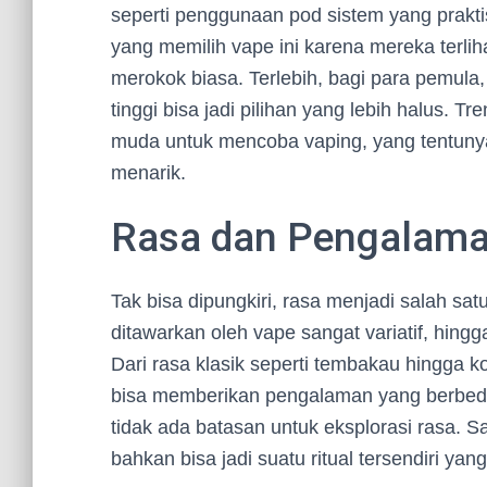
seperti penggunaan pod sistem yang prak
yang memilih vape ini karena mereka terlih
merokok biasa. Terlebih, bagi para pemula, e
tinggi bisa jadi pilihan yang lebih halus. Tr
muda untuk mencoba vaping, yang tentuny
menarik.
Rasa dan Pengalaman
Tak bisa dipungkiri, rasa menjadi salah sat
ditawarkan oleh vape sangat variatif, hing
Dari rasa klasik seperti tembakau hingga kom
bisa memberikan pengalaman yang berbeda
tidak ada batasan untuk eksplorasi rasa. 
bahkan bisa jadi suatu ritual tersendiri y