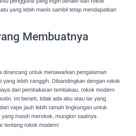
tu pengguna yang ingin beralih dari rokok
uatu yang lebih manis sambil tetap mendapatkan
 yang Membuatnya
ya dirancang untuk menawarkan pengalaman
i yang lebih canggih. Dibandingkan dengan rokok
ahaya dari pembakaran tembakau, rokok modern
n. Ini berarti, tidak ada abu atau tar yang
ari vape jauh lebih ramah lingkungan untuk
amu yang masih merokok, mungkin saatnya
r tentang rokok modern!