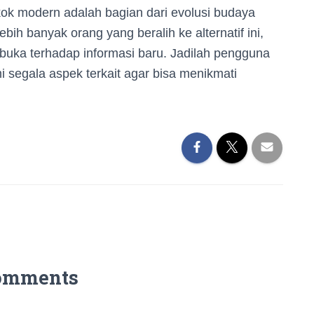
ok modern adalah bagian dari evolusi budaya
h banyak orang yang beralih ke alternatif ini,
terbuka terhadap informasi baru. Jadilah pengguna
 segala aspek terkait agar bisa menikmati
omments