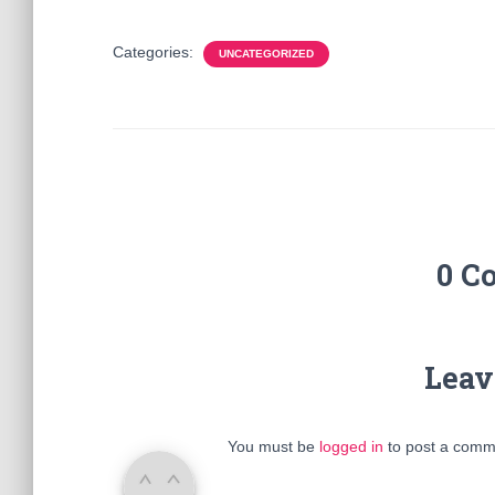
Categories:
UNCATEGORIZED
0 C
Leav
You must be
logged in
to post a comm