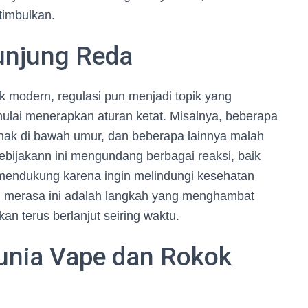
timbulkan.
unjung Reda
 modern, regulasi pun menjadi topik yang
ulai menerapkan aturan ketat. Misalnya, beberapa
nak di bawah umur, dan beberapa lainnya malah
Kebijakann ini mengundang berbagai reaksi, baik
 mendukung karena ingin melindungi kesehatan
 merasa ini adalah langkah yang menghambat
kan terus berlanjut seiring waktu.
Dunia Vape dan Rokok