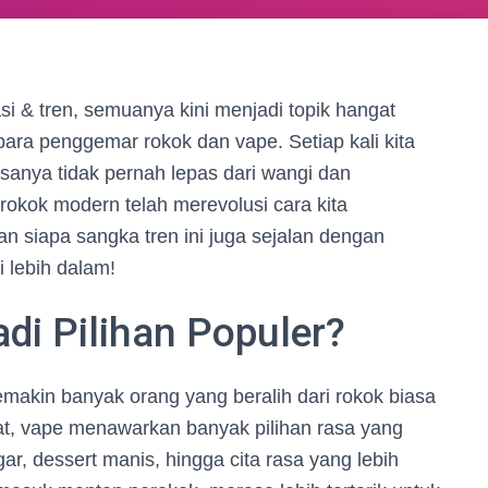
si & tren, semuanya kini menjadi topik hangat
ara penggemar rokok dan vape. Setiap kali kita
asanya tidak pernah lepas dari wangi dan
rokok modern telah merevolusi cara kita
n siapa sangka tren ini juga sejalan dengan
i lebih dalam!
i Pilihan Populer?
akin banyak orang yang beralih dari rokok biasa
at, vape menawarkan banyak pilihan rasa yang
r, dessert manis, hingga cita rasa yang lebih