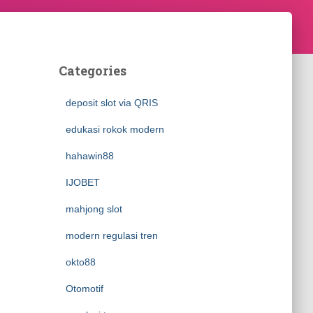
Categories
deposit slot via QRIS
edukasi rokok modern
hahawin88
IJOBET
mahjong slot
modern regulasi tren
okto88
Otomotif