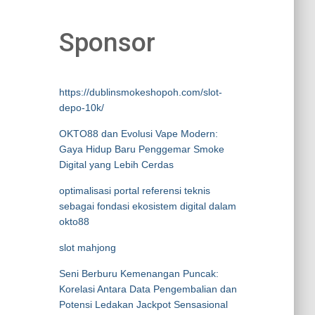
Sponsor
https://dublinsmokeshopoh.com/slot-
depo-10k/
OKTO88 dan Evolusi Vape Modern:
Gaya Hidup Baru Penggemar Smoke
Digital yang Lebih Cerdas
optimalisasi portal referensi teknis
sebagai fondasi ekosistem digital dalam
okto88
slot mahjong
Seni Berburu Kemenangan Puncak:
Korelasi Antara Data Pengembalian dan
Potensi Ledakan Jackpot Sensasional