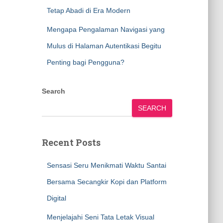
Tetap Abadi di Era Modern
Mengapa Pengalaman Navigasi yang
Mulus di Halaman Autentikasi Begitu
Penting bagi Pengguna?
Search
SEARCH
Recent Posts
Sensasi Seru Menikmati Waktu Santai
Bersama Secangkir Kopi dan Platform
Digital
Menjelajahi Seni Tata Letak Visual