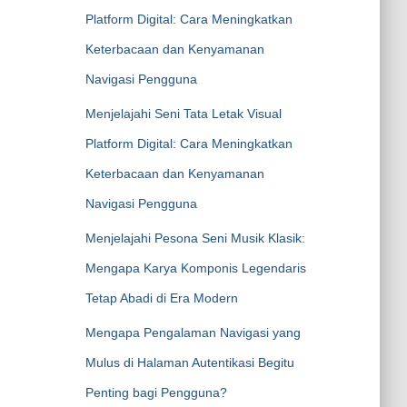
Platform Digital: Cara Meningkatkan
Keterbacaan dan Kenyamanan
Navigasi Pengguna
Menjelajahi Seni Tata Letak Visual
Platform Digital: Cara Meningkatkan
Keterbacaan dan Kenyamanan
Navigasi Pengguna
Menjelajahi Pesona Seni Musik Klasik:
Mengapa Karya Komponis Legendaris
Tetap Abadi di Era Modern
Mengapa Pengalaman Navigasi yang
Mulus di Halaman Autentikasi Begitu
Penting bagi Pengguna?