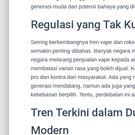
generasi muda dari potensi bahaya yang di
Regulasi yang Tak K
Seiring berkembangnya tren vape dan rokok
semakin penting dibahas. Banyak negara m
negara melarang penjualan vape kepada a
membatasi varian rasa yang boleh dijual. 
pro dan kontra dari masyarakat. Ada yang
generasi mendatang, namun ada juga yang
kebebasan berpilih. Tentu, perdebatan ini a
Tren Terkini dalam 
Modern