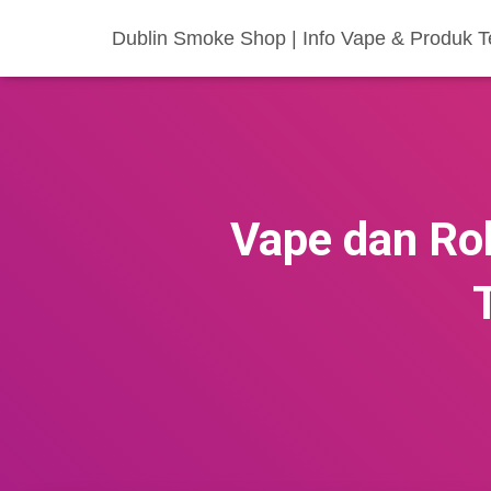
Dublin Smoke Shop | Info Vape & Produk
Vape dan Ro