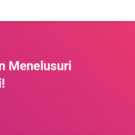
n Menelusuri
!