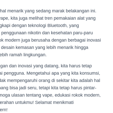
a hal menarik yang sedang marak belakangan ini.
ape, kita juga melihat tren pemakaian alat yang
gkapi dengan teknologi Bluetooth, yang
enggunaan nikotin dan kesehatan paru-paru
okok modern juga berusaha dengan berbagai inovasi
i desain kemasan yang lebih menarik hingga
ebih ramah lingkungan.
n dan inovasi yang datang, kita harus tetap
ai pengguna. Mengetahui apa yang kita konsumsi,
ak mempengaruhi orang di sekitar kita adalah hal
 bisa jadi seru, tetapi kita tetap harus pintar-
moga ulasan tentang vape, edukasi rokok modern,
encerahan untukmu! Selamat menikmati
ern!