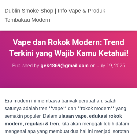
Dublin Smoke Shop | Info Vape & Produk
Tembakau Modern
Vape dan Rokok Modern: Trend
Terkini yang Wajib Kamu Ketahui!
Published by
gek4869@gmail.com
on
July 19, 2025
Era modern ini membawa banyak perubahan, salah
satunya adalah tren **vape** dan **rokok modern** yang
semakin populer. Dalam
ulasan vape, edukasi rokok
modern, regulasi & tren
, kita akan menggali lebih dalam
mengenai apa yang membuat dua hal ini menjadi sorotan