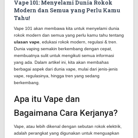
Vape 101: Menyelami Dunia Rokok
Modern dan Semua yang Perlu Kamu
Tahu!
Vape 101 akan membawa kita untuk menyelami dunia
rokok modern dan semua yang perlu kamu tahu tentang
ulasan vape
, edukasi rokok modern, regulasi & tren.
Dunia vaping semakin berkembang dengan cepat,
membuatnya sulit untuk mengikuti semua informasi
yang ada. Dalam artikel ini, kita akan membahas
berbagai aspek dari dunia vape, mulai dari jenis-jenis
vape, regulasinya, hingga tren yang sedang
berkembang.
Apa itu Vape dan
Bagaimana Cara Kerjanya?
Vape, atau lebih dikenal dengan sebutan rokok elektrik,
adalah perangkat yang digunakan untuk menguapkan