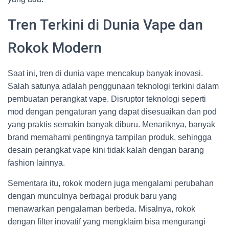
Tren Terkini di Dunia Vape dan
Rokok Modern
Saat ini, tren di dunia vape mencakup banyak inovasi.
Salah satunya adalah penggunaan teknologi terkini dalam
pembuatan perangkat vape. Disruptor teknologi seperti
mod dengan pengaturan yang dapat disesuaikan dan pod
yang praktis semakin banyak diburu. Menariknya, banyak
brand memahami pentingnya tampilan produk, sehingga
desain perangkat vape kini tidak kalah dengan barang
fashion lainnya.
Sementara itu, rokok modern juga mengalami perubahan
dengan munculnya berbagai produk baru yang
menawarkan pengalaman berbeda. Misalnya, rokok
dengan filter inovatif yang mengklaim bisa mengurangi