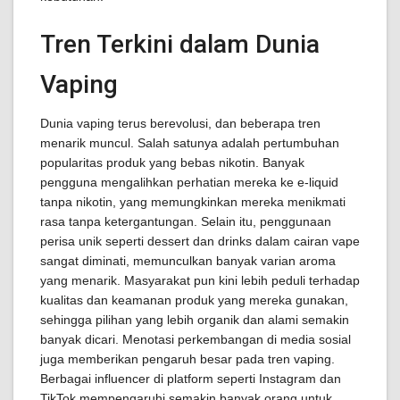
Tren Terkini dalam Dunia
Vaping
Dunia vaping terus berevolusi, dan beberapa tren
menarik muncul. Salah satunya adalah pertumbuhan
popularitas produk yang bebas nikotin. Banyak
pengguna mengalihkan perhatian mereka ke e-liquid
tanpa nikotin, yang memungkinkan mereka menikmati
rasa tanpa ketergantungan. Selain itu, penggunaan
perisa unik seperti dessert dan drinks dalam cairan vape
sangat diminati, memunculkan banyak varian aroma
yang menarik. Masyarakat pun kini lebih peduli terhadap
kualitas dan keamanan produk yang mereka gunakan,
sehingga pilihan yang lebih organik dan alami semakin
banyak dicari. Menotasi perkembangan di media sosial
juga memberikan pengaruh besar pada tren vaping.
Berbagai influencer di platform seperti Instagram dan
TikTok mempengaruhi semakin banyak orang untuk