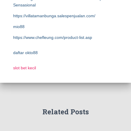
Sensasional
https://villatamanbunga.salespenjualan.com/
mio88
https://www.chefleung.com/product-list.asp
daftar okto88
slot bet kecil
Related Posts