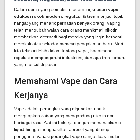
Dalam dunia yang semakin modern ini,
ulasan vape,
edukasi rokok modern, regulasi & tren
menjadi topik
hangat yang menarik perhatian banyak orang. Vaping
telah mengubah wajah cara orang menikmati nikotin,
memberikan alternatif bagi mereka yang ingin berhenti
merokok atau sekadar mencari pengalaman baru. Mari
kita telusuri lebih dalam tentang vape, bagaimana
regulasi mempengaruhi industri ini, dan apa tren terbaru
yang muncul di pasar.
Memahami Vape dan Cara
Kerjanya
Vape adalah perangkat yang digunakan untuk
menguapkan cairan yang mengandung nikotin dan
berbagai rasa. Alat ini bekerja dengan memanaskan e-
liquid hingga menghasilkan aerosol yang dihirup
pengguna. Variasi perangkat vape sangat luas, mulai