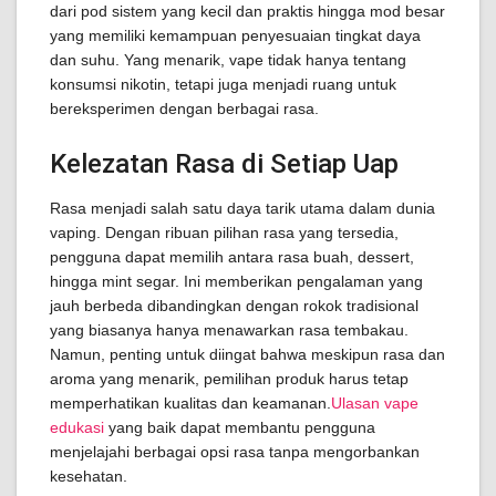
dari pod sistem yang kecil dan praktis hingga mod besar
yang memiliki kemampuan penyesuaian tingkat daya
dan suhu. Yang menarik, vape tidak hanya tentang
konsumsi nikotin, tetapi juga menjadi ruang untuk
bereksperimen dengan berbagai rasa.
Kelezatan Rasa di Setiap Uap
Rasa menjadi salah satu daya tarik utama dalam dunia
vaping. Dengan ribuan pilihan rasa yang tersedia,
pengguna dapat memilih antara rasa buah, dessert,
hingga mint segar. Ini memberikan pengalaman yang
jauh berbeda dibandingkan dengan rokok tradisional
yang biasanya hanya menawarkan rasa tembakau.
Namun, penting untuk diingat bahwa meskipun rasa dan
aroma yang menarik, pemilihan produk harus tetap
memperhatikan kualitas dan keamanan.
Ulasan vape
edukasi
yang baik dapat membantu pengguna
menjelajahi berbagai opsi rasa tanpa mengorbankan
kesehatan.