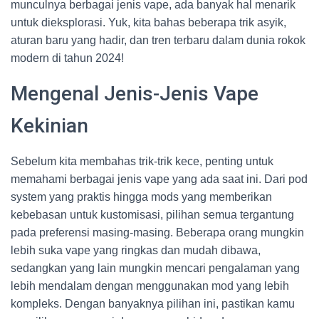
munculnya berbagai jenis vape, ada banyak hal menarik
untuk dieksplorasi. Yuk, kita bahas beberapa trik asyik,
aturan baru yang hadir, dan tren terbaru dalam dunia rokok
modern di tahun 2024!
Mengenal Jenis-Jenis Vape
Kekinian
Sebelum kita membahas trik-trik kece, penting untuk
memahami berbagai jenis vape yang ada saat ini. Dari pod
system yang praktis hingga mods yang memberikan
kebebasan untuk kustomisasi, pilihan semua tergantung
pada preferensi masing-masing. Beberapa orang mungkin
lebih suka vape yang ringkas dan mudah dibawa,
sedangkan yang lain mungkin mencari pengalaman yang
lebih mendalam dengan menggunakan mod yang lebih
kompleks. Dengan banyaknya pilihan ini, pastikan kamu