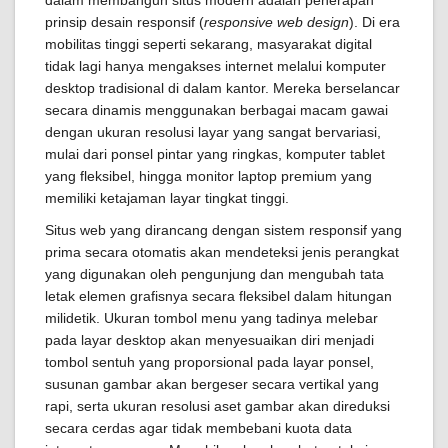
dalam membangun situs modern adalah penerapan
prinsip desain responsif (
responsive web design
). Di era
mobilitas tinggi seperti sekarang, masyarakat digital
tidak lagi hanya mengakses internet melalui komputer
desktop tradisional di dalam kantor. Mereka berselancar
secara dinamis menggunakan berbagai macam gawai
dengan ukuran resolusi layar yang sangat bervariasi,
mulai dari ponsel pintar yang ringkas, komputer tablet
yang fleksibel, hingga monitor laptop premium yang
memiliki ketajaman layar tingkat tinggi.
Situs web yang dirancang dengan sistem responsif yang
prima secara otomatis akan mendeteksi jenis perangkat
yang digunakan oleh pengunjung dan mengubah tata
letak elemen grafisnya secara fleksibel dalam hitungan
milidetik. Ukuran tombol menu yang tadinya melebar
pada layar desktop akan menyesuaikan diri menjadi
tombol sentuh yang proporsional pada layar ponsel,
susunan gambar akan bergeser secara vertikal yang
rapi, serta ukuran resolusi aset gambar akan direduksi
secara cerdas agar tidak membebani kuota data