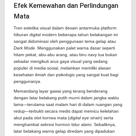
Efek Kemewahan dan Perlindungan
Mata
Tren estetika visual dalam desain antarmuka platform
hiburan digital modern beberapa tahun belakangan ini
sangat didominasi oleh penggunaan tema gelap atau
Dark Mode
. Menggunakan palet warna dasar seperti
hitam pekat, abu-abu arang, atau biru navy tua bukan
sekadar mengikuti arus gaya visual yang sedang
populer di media sosial, melainkan memiliki alasan
kesehatan ilmiah dan psikologis yang sangat kuat bagi
penggunanya.
Memandang layar gawai yang terang benderang
dengan latar belakang putih murni dalam jangka waktu
lama—terutama saat malam hari di dalam ruangan yang
redup—terbukti secara medis dapat memicu kelelahan
akut pada otot kornea mata (
digital eye strain
) serta
menghambat sekresi hormon tidur alami. Sebaliknya,
latar belakang warna gelap diredam yang dipadukan