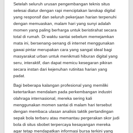
Setelah seluruh urusan pengembangan teknis situs
selesai diatur dengan rapi menciptakan lanskap digital
yang responsif dan seluruh pekerjaan harian terpenuhi
dengan memuaskan, malam hari yang sunyi adalah
momen yang paling berharga untuk beristirahat secara
total di rumah. Di waktu santai sebelum memejamkan
mata ini, bersenang-senang di internet menggunakan
gawai pintar merupakan cara yang sangat ideal bagi
masyarakat urban untuk menikmati hiburan digital yang
seru, interaktif, dan dapat memicu kesegaran pikiran
secara instan dari kejenuhan rutinitas harian yang
padat.
Bagi beberapa kalangan profesional yang memiliki
ketertarikan mendalam pada perkembangan industri
olahraga internasional, mereka sering kali
menggunakan momen santai di malam hari tersebut
dengan membaca ulasan analisis taktik pertandingan
sepak bola terbaru atau memantau pergerakan skor judi
bola di situs sbobet terpercaya kesayangan mereka
agar tetap mendapatkan informasi bursa terkini yang