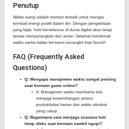
Penutup
Waktu luang adalah momen terbaik untuk mengisi
kembali energi positif dalam diri. Dengan pengelolaan
yang bijak, hobi berselancar di dunia digital akan tetap
terasa menyenangkan dan aman. Selamat menikmati
waktu santai kalian bersama secangkir kopi favorit!
FAQ (Frequently Asked
Questions)
Q: Mengapa manajemen waktu sangat penting
saat bermain game online?
A: Manajemen waktu membantu kita
menjaga keseimbangan antara
produktivitas harian dan waktu istirahat
yang cukup.
Q: Bagaimana cara menjaga suasana hati
tetap rileks saat bermain sambil ngopi?