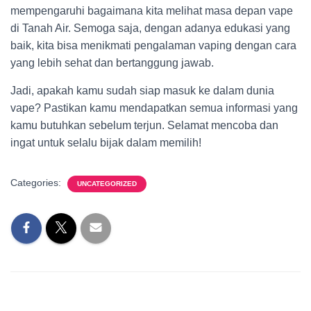
mempengaruhi bagaimana kita melihat masa depan vape
di Tanah Air. Semoga saja, dengan adanya edukasi yang
baik, kita bisa menikmati pengalaman vaping dengan cara
yang lebih sehat dan bertanggung jawab.
Jadi, apakah kamu sudah siap masuk ke dalam dunia
vape? Pastikan kamu mendapatkan semua informasi yang
kamu butuhkan sebelum terjun. Selamat mencoba dan
ingat untuk selalu bijak dalam memilih!
Categories:
UNCATEGORIZED