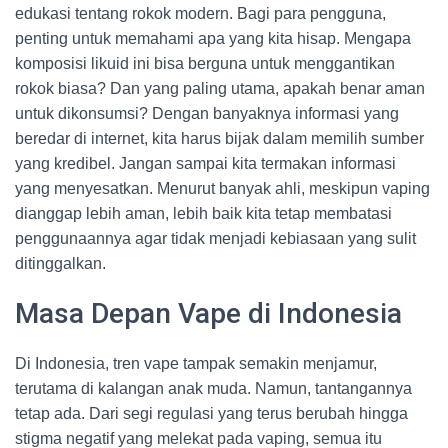
edukasi tentang rokok modern. Bagi para pengguna,
penting untuk memahami apa yang kita hisap. Mengapa
komposisi likuid ini bisa berguna untuk menggantikan
rokok biasa? Dan yang paling utama, apakah benar aman
untuk dikonsumsi? Dengan banyaknya informasi yang
beredar di internet, kita harus bijak dalam memilih sumber
yang kredibel. Jangan sampai kita termakan informasi
yang menyesatkan. Menurut banyak ahli, meskipun vaping
dianggap lebih aman, lebih baik kita tetap membatasi
penggunaannya agar tidak menjadi kebiasaan yang sulit
ditinggalkan.
Masa Depan Vape di Indonesia
Di Indonesia, tren vape tampak semakin menjamur,
terutama di kalangan anak muda. Namun, tantangannya
tetap ada. Dari segi regulasi yang terus berubah hingga
stigma negatif yang melekat pada vaping, semua itu