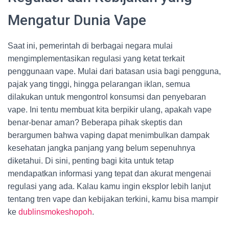
Mengatur Dunia Vape
Saat ini, pemerintah di berbagai negara mulai
mengimplementasikan regulasi yang ketat terkait
penggunaan vape. Mulai dari batasan usia bagi pengguna,
pajak yang tinggi, hingga pelarangan iklan, semua
dilakukan untuk mengontrol konsumsi dan penyebaran
vape. Ini tentu membuat kita berpikir ulang, apakah vape
benar-benar aman? Beberapa pihak skeptis dan
berargumen bahwa vaping dapat menimbulkan dampak
kesehatan jangka panjang yang belum sepenuhnya
diketahui. Di sini, penting bagi kita untuk tetap
mendapatkan informasi yang tepat dan akurat mengenai
regulasi yang ada. Kalau kamu ingin eksplor lebih lanjut
tentang tren vape dan kebijakan terkini, kamu bisa mampir
ke
dublinsmokeshopoh
.