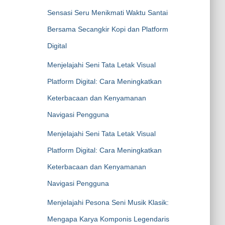
Sensasi Seru Menikmati Waktu Santai
Bersama Secangkir Kopi dan Platform
Digital
Menjelajahi Seni Tata Letak Visual
Platform Digital: Cara Meningkatkan
Keterbacaan dan Kenyamanan
Navigasi Pengguna
Menjelajahi Seni Tata Letak Visual
Platform Digital: Cara Meningkatkan
Keterbacaan dan Kenyamanan
Navigasi Pengguna
Menjelajahi Pesona Seni Musik Klasik:
Mengapa Karya Komponis Legendaris