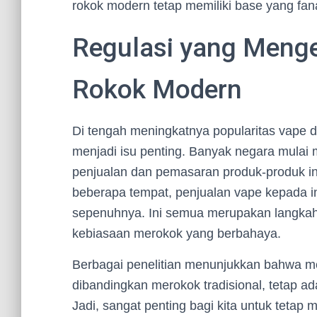
rokok modern tetap memiliki base yang fan
Regulasi yang Mengel
Rokok Modern
Di tengah meningkatnya popularitas vape 
menjadi isu penting. Banyak negara mulai
penjualan dan pemasaran produk-produk in
beberapa tempat, penjualan vape kepada in
sepenuhnya. Ini semua merupakan langkah
kebiasaan merokok yang berbahaya.
Berbagai penelitian menunjukkan bahwa m
dibandingkan merokok tradisional, tetap ad
Jadi, sangat penting bagi kita untuk teta