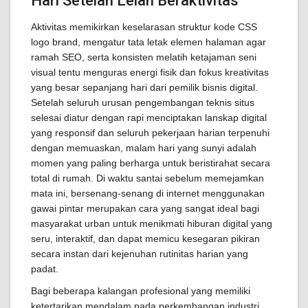
Hari Setelah Lelah Beraktivitas
Aktivitas memikirkan keselarasan struktur kode CSS
logo brand, mengatur tata letak elemen halaman agar
ramah SEO, serta konsisten melatih ketajaman seni
visual tentu menguras energi fisik dan fokus kreativitas
yang besar sepanjang hari dari pemilik bisnis digital.
Setelah seluruh urusan pengembangan teknis situs
selesai diatur dengan rapi menciptakan lanskap digital
yang responsif dan seluruh pekerjaan harian terpenuhi
dengan memuaskan, malam hari yang sunyi adalah
momen yang paling berharga untuk beristirahat secara
total di rumah. Di waktu santai sebelum memejamkan
mata ini, bersenang-senang di internet menggunakan
gawai pintar merupakan cara yang sangat ideal bagi
masyarakat urban untuk menikmati hiburan digital yang
seru, interaktif, dan dapat memicu kesegaran pikiran
secara instan dari kejenuhan rutinitas harian yang
padat.
Bagi beberapa kalangan profesional yang memiliki
ketertarikan mendalam pada perkembangan industri