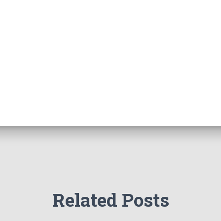
Related Posts