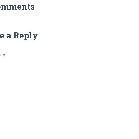
omments
e a Reply
ent.