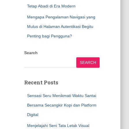
Tetap Abadi di Era Modern
Mengapa Pengalaman Navigasi yang
Mulus di Halaman Autentikasi Begitu
Penting bagi Pengguna?
Search
SEARCH
Recent Posts
Sensasi Seru Menikmati Waktu Santai
Bersama Secangkir Kopi dan Platform
Digital
Menjelajahi Seni Tata Letak Visual