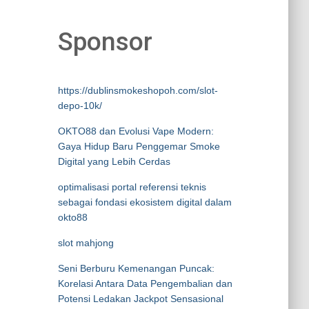
Sponsor
https://dublinsmokeshopoh.com/slot-
depo-10k/
OKTO88 dan Evolusi Vape Modern:
Gaya Hidup Baru Penggemar Smoke
Digital yang Lebih Cerdas
optimalisasi portal referensi teknis
sebagai fondasi ekosistem digital dalam
okto88
slot mahjong
Seni Berburu Kemenangan Puncak:
Korelasi Antara Data Pengembalian dan
Potensi Ledakan Jackpot Sensasional