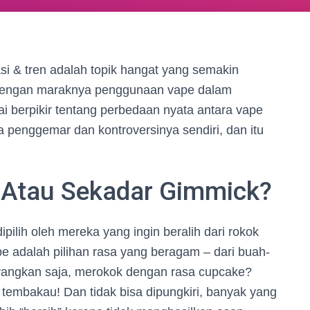
si & tren adalah topik hangat yang semakin
 Dengan maraknya penggunaan vape dalam
ai berpikir tentang perbedaan nyata antara vape
a penggemar dan kontroversinya sendiri, dan itu
 Atau Sekadar Gimmick?
ipilih oleh mereka yang ingin beralih dari rokok
ape adalah pilihan rasa yang beragam – dari buah-
yangkan saja, merokok dengan rasa cupcake?
 tembakau! Dan tidak bisa dipungkiri, banyak yang