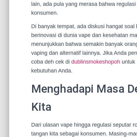
lain, ada pula yang merasa bahwa regulasi
konsumen.
Di banyak tempat, ada diskusi hangat so
berinovasi di dunia vape dan kesehatan mas
menunjukkan bahwa semakin banyak orang 
vaping dan alternatif lainnya. Jika Anda p
coba deh cek di
dublinsmokeshopoh
untuk 
kebutuhan Anda.
Menghadapi Masa Dep
Kita
Dari ulasan vape hingga regulasi seputar r
tangan kita sebagai konsumen. Masing-mas