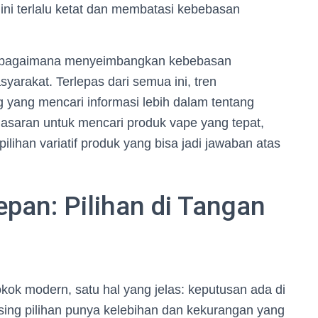
 ini terlalu ketat dan membatasi kebebasan
al bagaimana menyeimbangkan kebebasan
yarakat. Terlepas dari semua ini, tren
yang mencari informasi lebih dalam tentang
enasaran untuk mencari produk vape yang tepat,
pilihan variatif produk yang bisa jadi jawaban atas
an: Pilihan di Tangan
okok modern, satu hal yang jelas: keputusan ada di
ing pilihan punya kelebihan dan kekurangan yang