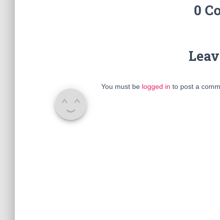
0 C
Leav
You must be
logged in
to post a comm