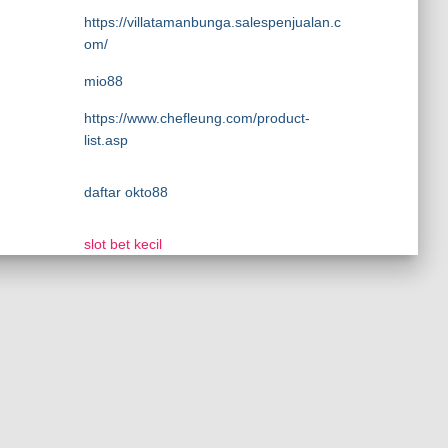
https://villatamanbunga.salespenjualan.c
om/
mio88
https://www.chefleung.com/product-
list.asp
daftar okto88
slot bet kecil