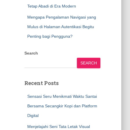
Tetap Abadi di Era Modern
Mengapa Pengalaman Navigasi yang
Mulus di Halaman Autentikasi Begitu
Penting bagi Pengguna?
Search
SEARCH
Recent Posts
Sensasi Seru Menikmati Waktu Santai
Bersama Secangkir Kopi dan Platform
Digital
Menjelajahi Seni Tata Letak Visual