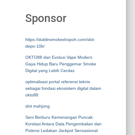
Sponsor
https://dublinsmokeshopoh.com/slot-
depo-10k/
OKTO88 dan Evolusi Vape Modern:
Gaya Hidup Baru Penggemar Smoke
Digital yang Lebih Cerdas
optimalisasi portal referensi teknis
sebagai fondasi ekosistem digital dalam
okto88
slot mahjong
Seni Berburu Kemenangan Puncak:
Korelasi Antara Data Pengembalian dan
Potensi Ledakan Jackpot Sensasional