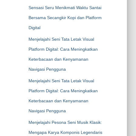
Sensasi Seru Menikmati Waktu Santai
Bersama Secangkir Kopi dan Platform
Digital
Menjelajahi Seni Tata Letak Visual
Platform Digital: Cara Meningkatkan
Keterbacaan dan Kenyamanan
Navigasi Pengguna
Menjelajahi Seni Tata Letak Visual
Platform Digital: Cara Meningkatkan
Keterbacaan dan Kenyamanan
Navigasi Pengguna
Menjelajahi Pesona Seni Musik Klasik:
Mengapa Karya Komponis Legendaris