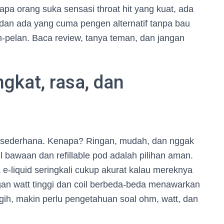
a orang suka sensasi throat hit yang kuat, ada
 dan ada yang cuma pengen alternatif tanpa bau
n-pelan. Baca review, tanya teman, dan jangan
ngkat, rasa, dan
 sederhana. Kenapa? Ringan, mudah, dan nggak
l bawaan dan refillable pod adalah pilihan aman.
e-liquid seringkali cukup akurat kalau mereknya
an watt tinggi dan coil berbeda-beda menawarkan
anggih, makin perlu pengetahuan soal ohm, watt, dan