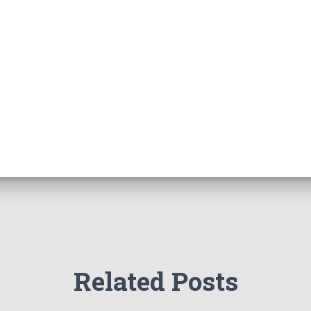
Related Posts