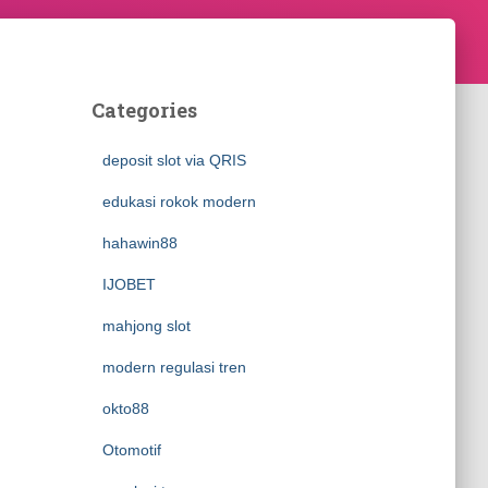
Categories
deposit slot via QRIS
edukasi rokok modern
hahawin88
IJOBET
mahjong slot
modern regulasi tren
okto88
Otomotif