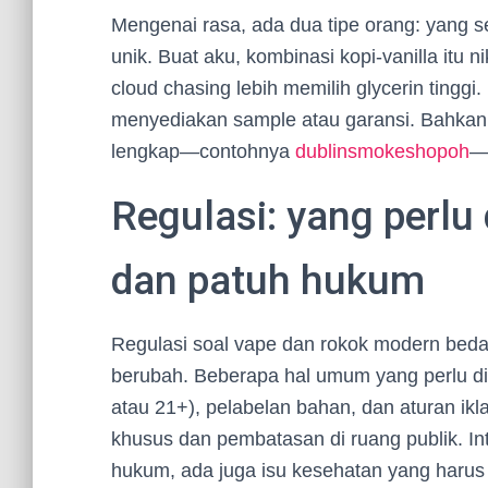
Mengenai rasa, ada dua tipe orang: yang 
unik. Buat aku, kombinasi kopi-vanilla itu
cloud chasing lebih memilih glycerin tinggi
menyediakan sample atau garansi. Bahkan 
lengkap—contohnya
dublinsmokeshopoh
—t
Regulasi: yang perlu
dan patuh hukum
Regulasi soal vape dan rokok modern beda-
berubah. Beberapa hal umum yang perlu di
atau 21+), pelabelan bahan, dan aturan i
khusus dan pembatasan di ruang publik. Int
hukum, ada juga isu kesehatan yang harus