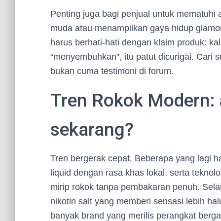
Penting juga bagi penjual untuk mematuhi
muda atau menampilkan gaya hidup glamor
harus berhati-hati dengan klaim produk: k
“menyembuhkan”, itu patut dicurigai. Cari s
bukan cuma testimoni di forum.
Tren Rokok Modern: 
sekarang?
Tren bergerak cepat. Beberapa yang lagi ha
liquid dengan rasa khas lokal, serta tekno
mirip rokok tanpa pembakaran penuh. Selai
nikotin salt yang memberi sensasi lebih 
banyak brand yang merilis perangkat berga