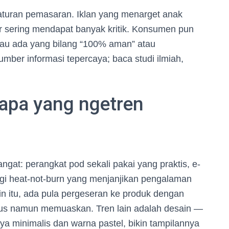
 aturan pemasaran. Iklan yang menarget anak
 sering mendapat banyak kritik. Konsumen pun
alau ada yang bilang “100% aman” atau
umber informasi tepercaya; baca studi ilmiah,
apa yang ngetren
ngat: perangkat pod sekali pakai yang praktis, e-
logi heat-not-burn yang menjanjikan pengalaman
n itu, ada pula pergeseran ke produk dengan
halus namun memuaskan. Tren lain adalah desain —
ya minimalis dan warna pastel, bikin tampilannya